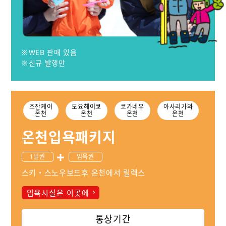
WEB 판매 있음
신규 발행만
조잔케이
도요헤이쿄
코가네유
아사리가와
온천
온천
온천
온천
온천입욕패키지
1일권
입욕권
스키・스노우보드후 온천에서 릴렉스
입욕시설은 이곳에
통상기간