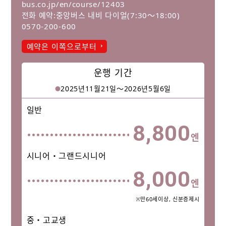
bus.co.jp/en/course/12403
전화 예약:중앙버스 내비 다이얼(7:30～18:00)
0570-200-600
예약은 이쪽으로부터
운행 기간
2025년11월21일〜2026년5월6일
일반
8,800
엔
시니어・그랜드시니어
8,000
엔
※만60세이상, 신분증제시
중・고교생