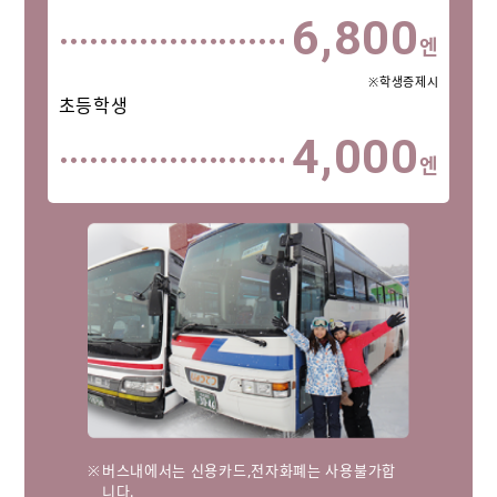
6,800
엔
※학생증제시
초등학생
4,000
엔
버스내에서는 신용카드,전자화폐는 사용불가합
니다.