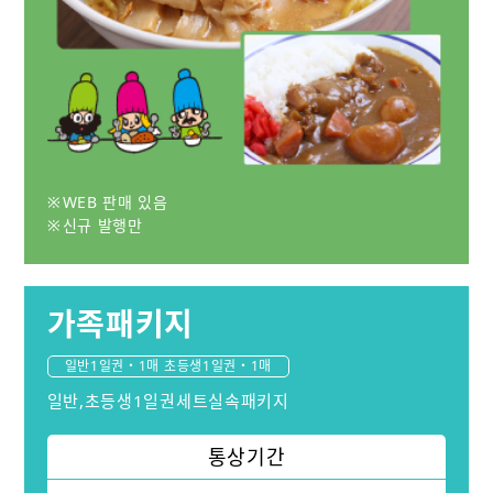
WEB 판매 있음
신규 발행만
가족패키지
일반1일권・1매 초등생1일권・1매
일반,초등생1일권세트실속패키지
통상기간