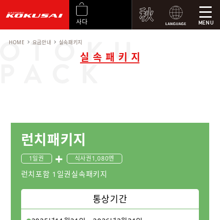
사다
MENU
HOME
요금안내
실속패키지
실속패키지
런치패키지
1일권
식사권1,080엔
런치포함 1일권실속패키지
통상기간