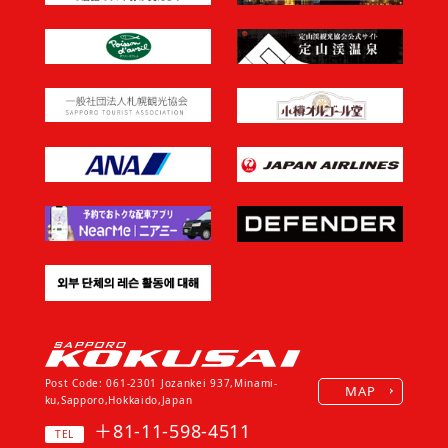
Post Code: 061-2301
Jozankei 937,Minami-
MAP
ku,Sapporo,Hokkaido,Japan
＋81-11-598-4511
TEL