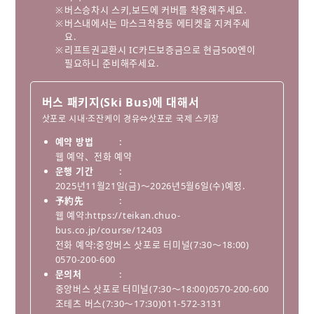
버스승차시 스키,보드에 커버를 착용해주세요.
버스내에서는 마스크착용등 에티켓을 지켜주세
요.
리프트권교환시 IC카드보증금으로 현금500엔이
필요하니 준비해주세요.
버스 패키지(Ski Bus)에 대해서
삿포로 시내·조잔케이 경유⇔삿포로 국제 스키장
예약 방법
웹 예약、전화 예약
운행 기간
2025년11월21일(금)〜2026년5월6일(수)예정.
予約先
웹 예약:
https://teikan.chuo-
bus.co.jp/course/12403
전화 예약:중앙버스 삿포로 터미널(7:30～18:00)
0570-200-600
문의처
중앙버스 삿포로 터미널(7:30～18:00)0570-200-600
조테츠 버스(7:30～17:30)011-572-3131