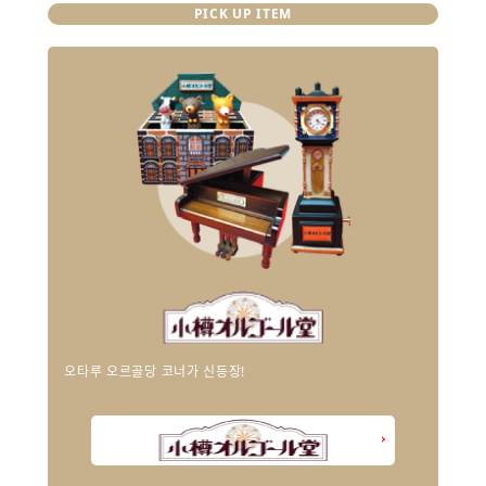
PICK UP ITEM
오타루 오르골당 코너가 신등장!