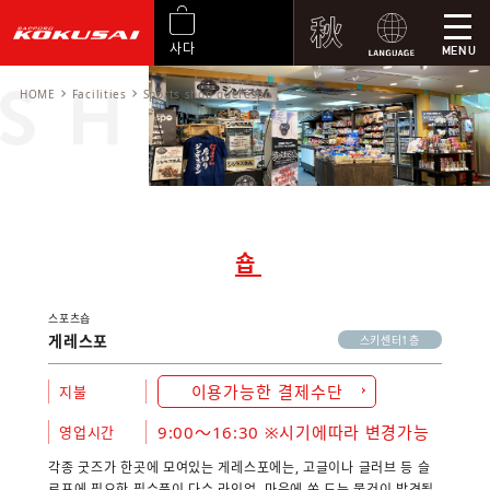
사다
MENU
HOME
Facilities
Sports shop guerespo
숍
스포츠숍
게레스포
스키센터1층
이용가능한 결제수단
지불
9:00～16:30 ※시기에따라 변경가능
영업시간
각종 굿즈가 한곳에 모여있는 게레스포에는, 고글이나 글러브 등 슬
로프에 필요한 필수품이 다수 라인업. 마음에 쏙 드는 물건이 발견될