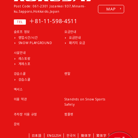
Post Code: 061-2301
Jozankei 937,Minami-
MAP
ku,Sapporo,Hokkaido,Japan
＋81-11-598-4511
TEL
슬로프 정보
요금안내
영업시간/시간
요금안내
SNOW PLAYGROUND
패키지 요금
시설안내
레스토랑
게레스포
강습스쿨
렌탈
강습스쿨
액서스
이용 약관
Standrds on Snow Sports
Safety
주차장 이용 규정
팜플렛
문의
日本語
ENGLISH
한국어
簡体字
繁体字