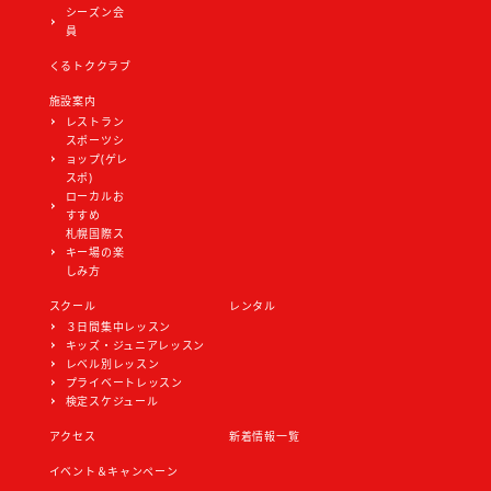
シーズン会
員
くるトククラブ
施設案内
レストラン
スポーツシ
ョップ(ゲレ
スポ)
ローカルお
すすめ
札幌国際ス
キー場の楽
しみ方
スクール
レンタル
３日間集中レッスン
キッズ・ジュニアレッスン
レベル別レッスン
プライベートレッスン
検定スケジュール
アクセス
新着情報一覧
イベント＆キャンペーン