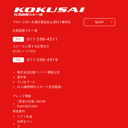
MAP
〒061-2301
札幌市南区定山渓937番地先
札幌国際スキー場
011-598-4511
TEL
スクールに関するお問合せ
(9:00 ～ 17:00)
011-598-4519
TEL
株式会社札幌リゾート開発公社
豊平峡
ていねプール
Fu's(藤野野外スポーツ交流施設)
ゲレンデ情報
<雪遊び広場>SNOW
PLAYGROUND
料金案内
リフト料金
お得なパッ
ク