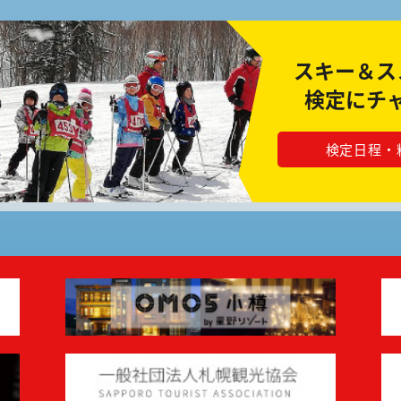
スキー＆ス
検定にチ
検定日程・