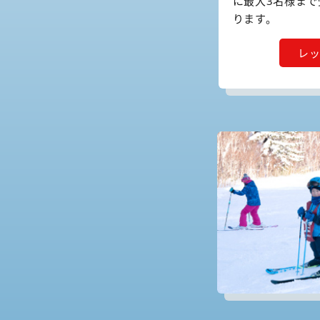
に最大3名様ま
ります。
レ