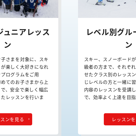
ジュニアレッス
レベル別グル
ン
ン
お子さまを対象に、スキ
スキー、スノーボード
ドが楽しく大好きになれ
級者の方まで、それぞ
ンプログラムをご用
せたクラス別のレッス
初めてのお子さまから上
じレベルの方と一緒に
まで、安全で楽しく幅広
内容のレッスンを受講
したレッスンを行いま
で、効率よく上達を目
ッスンを見る
レッスンを