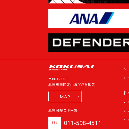
ゲ
〒061-2301
札幌市南区定山渓937番地先
料
MAP
札幌国際スキー場
011-598-4511
TEL