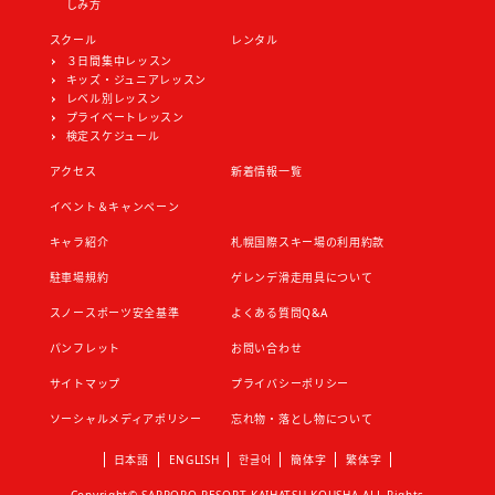
しみ方
スクール
レンタル
３日間集中レッスン
キッズ・ジュニアレッスン
レベル別レッスン
プライベートレッスン
検定スケジュール
アクセス
新着情報一覧
イベント＆キャンペーン
キャラ紹介
札幌国際スキー場の利用約款
駐車場規約
ゲレンデ滑走用具について
スノースポーツ安全基準
よくある質問Q&A
パンフレット
お問い合わせ
サイトマップ
プライバシーポリシー
ソーシャルメディアポリシー
忘れ物・落とし物について
日本語
ENGLISH
한글어
簡体字
繁体字