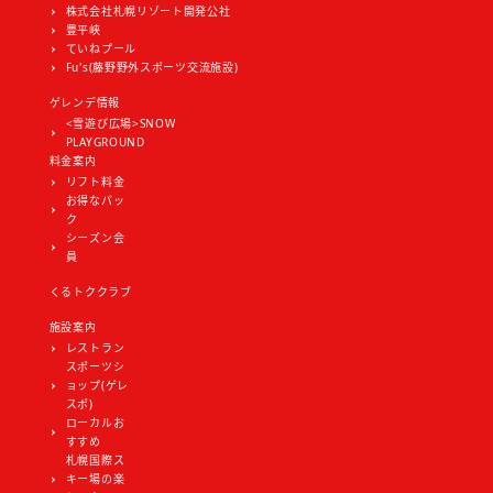
株式会社札幌リゾート開発公社
豊平峡
ていねプール
Fu's(藤野野外スポーツ交流施設)
ゲレンデ情報
<雪遊び広場>SNOW
PLAYGROUND
料金案内
リフト料金
お得なパッ
ク
シーズン会
員
くるトククラブ
施設案内
レストラン
スポーツシ
ョップ(ゲレ
スポ)
ローカルお
すすめ
札幌国際ス
キー場の楽